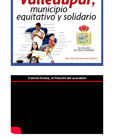
Calixto Ochoa, el filósofo del acordeón