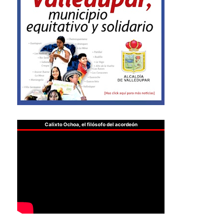
Calixto Ochoa, el filósofo del acordeón