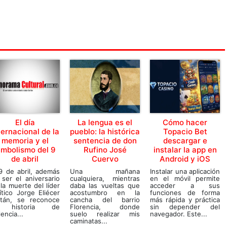
El día
La lengua es el
Cómo hacer
ternacional de la
pueblo: la histórica
Topacio Bet
memoria y el
sentencia de don
descargar e
imbolismo del 9
Rufino José
instalar la app en
de abril
Cuervo
Android y iOS
9 de abril, además
Una mañana
Instalar una aplicación
ser el aniversario
cualquiera, mientras
en el móvil permite
la muerte del líder
daba las vueltas que
acceder a sus
ítico Jorge Eliécer
acostumbro en la
funciones de forma
itán, se reconoce
cancha del barrio
más rápida y práctica
 historia de
Florencia, donde
sin depender del
lencia...
suelo realizar mis
navegador. Este...
caminatas...