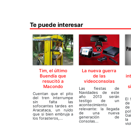
Te puede interesar
Tim, el último
La nueva guerra
Buendía que
de las
in
resucitó a
videoconsolas
Macondo
s
Las fiestas de
Navidades de este
Cuentan que el pito
año 2013 serán
del tren interrumpe
El 
testigo de un
sin falta las
de 
acontecimiento
sofocantes tardes en
de 
relevante: la llegada
Aracataca, un ruido
pol
de una nueva
que si bien embruja a
Ga
generación de
los forasteros,...
la
consolas...
vio