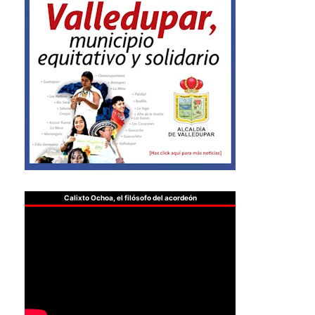
Calixto Ochoa, el filósofo del acordeón