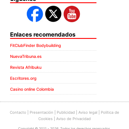
Enlaces recomendados
FitClubFinder Bodybuilding
NuevaTribuna.es
Revista Afribuku
Escritores.org
Casino online Colombia
Contacto
|
Presentación
|
Publicidad
|
Aviso legal
|
Política de
Cookies
|
Aviso de Privacidad
Copyright © 2011 - 2026. Todos los derechos reservados.