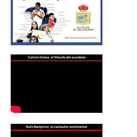
Calixto Ochoa, el filósofo del acordeón
Rafa Manjarrez, el cantautor sentimental