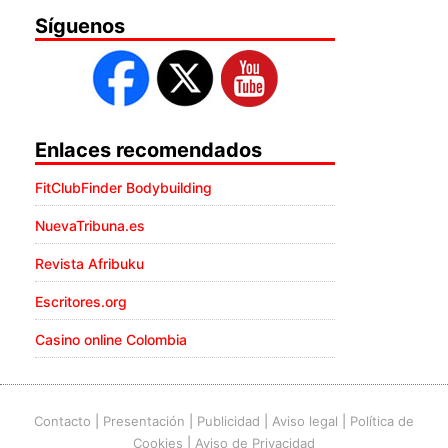
Síguenos
Enlaces recomendados
FitClubFinder Bodybuilding
NuevaTribuna.es
Revista Afribuku
Escritores.org
Casino online Colombia
Contacto
|
Presentación
|
Publicidad
|
Aviso legal
|
Política de
Cookies
|
Aviso de Privacidad