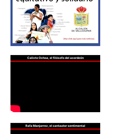
Calixto Ochoa, el filósofo del acordeón
Rafa Manjarrez, el cantautor sentimental