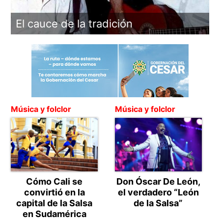
ue
ol
El cauce de la tradición
A
Música y folclor
Música y folclor
Cómo Cali se
Don Óscar De León,
convirtió en la
el verdadero “León
capital de la Salsa
de la Salsa”
en Sudamérica