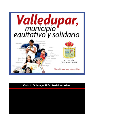
Calixto Ochoa, el filósofo del acordeón