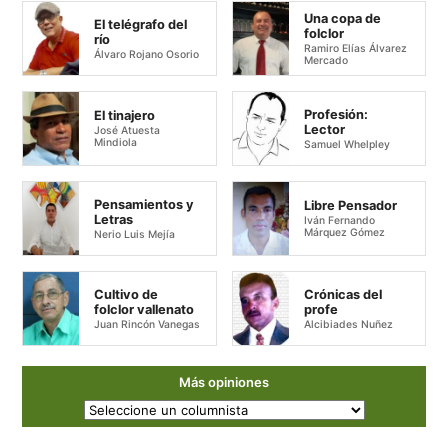
Una copa de
El telégrafo del
folclor
río
Ramiro Elías Álvarez
Álvaro Rojano Osorio
Mercado
Profesión:
El tinajero
Lector
José Atuesta
Mindiola
Samuel Whelpley
Pensamientos y
Libre Pensador
Letras
Iván Fernando
Márquez Gómez
Nerio Luis Mejía
Cultivo de
Crónicas del
folclor vallenato
profe
Juan Rincón Vanegas
Alcibiades Nuñez
Más opiniones