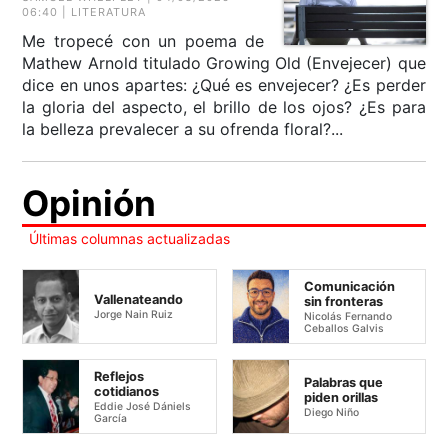
06:40 | LITERATURA
Me tropecé con un poema de
Mathew Arnold titulado Growing Old (Envejecer) que
dice en unos apartes: ¿Qué es envejecer? ¿Es perder
la gloria del aspecto, el brillo de los ojos? ¿Es para
la belleza prevalecer a su ofrenda floral?...
Opinión
Últimas columnas actualizadas
Comunicación
Vallenateando
sin fronteras
Jorge Nain Ruiz
Nicolás Fernando
Ceballos Galvis
Reflejos
Palabras que
cotidianos
piden orillas
Eddie José Dániels
Diego Niño
García