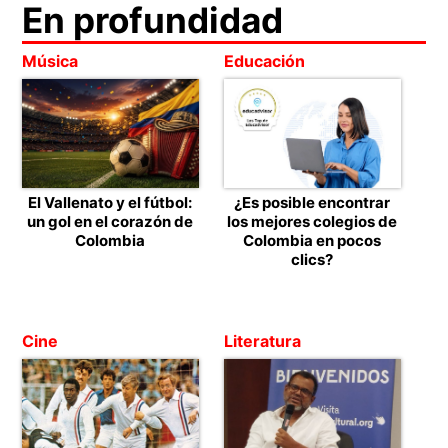
En profundidad
Música
Educación
El Vallenato y el fútbol:
¿Es posible encontrar
un gol en el corazón de
los mejores colegios de
Colombia
Colombia en pocos
clics?
Cine
Literatura