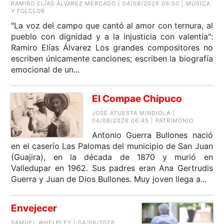
RAMIRO ELÍAS ÁLVAREZ MERCADO | 04/08/2026 06:50 | MÚSICA
Y FOLCLOR
"La voz del campo que cantó al amor con ternura, al
pueblo con dignidad y a la injusticia con valentía":
Ramiro Elías Álvarez Los grandes compositores no
escriben únicamente canciones; escriben la biografía
emocional de un...
El Compae Chipuco
JOSÉ ATUESTA MINDIOLA |
04/08/2026 06:45 | PATRIMONIO
Antonio Guerra Bullones nació
en el caserío Las Palomas del municipio de San Juan
(Guajira), en la década de 1870 y murió en
Valledupar en 1962. Sus padres eran Ana Gertrudis
Guerra y Juan de Dios Bullones. Muy joven llega a...
Envejecer
SAMUEL WHELPLEY | 04/08/2026