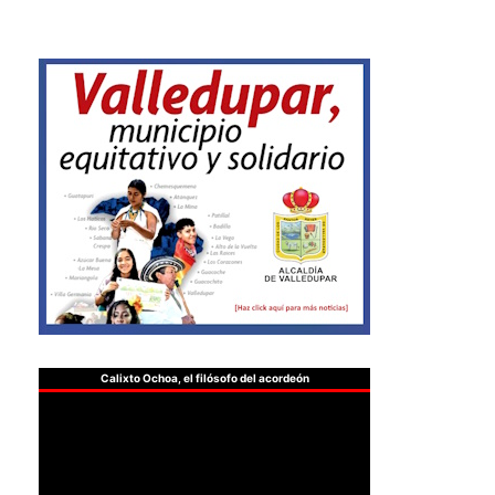
Calixto Ochoa, el filósofo del acordeón