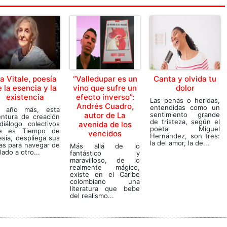
da Vitale, poesía
“Valledupar es un
Canta y olvida tu
 la esencia y la
vino que sufre un
dolor
existencia
efecto inverso”:
Las penas o heridas,
Andrés Cuadro,
entendidas como un
 año más, esta
autor de La
sentimiento grande
entura de creación
de tristeza, según el
diálogo colectivos
avenida de los
poeta Miguel
e es Tiempo de
vencidos
Hernández, son tres:
sía, despliega sus
la del amor, la de...
as para navegar de
Más allá de lo
lado a otro...
fantástico y
maravilloso, de lo
realmente mágico,
existe en el Caribe
colombiano una
literatura que bebe
del realismo...