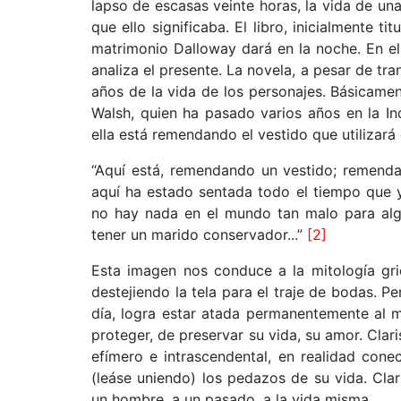
lapso de escasas veinte horas, la vida de una
que ello significaba. El libro, inicialmente t
matrimonio Dalloway dará en la noche. En el
analiza el presente. La novela, a pesar de tr
años de la vida de los personajes. Básicament
Walsh, quien ha pasado varios años en la In
ella está remendando el vestido que utilizará 
“Aquí está, remendando un vestido; remend
aquí ha estado sentada todo el tiempo que y
no hay nada en el mundo tan malo para algu
tener un marido conservador...”
[2]
Esta imagen nos conduce a la mitología gri
destejiendo la tela para el traje de bodas. P
día, logra estar atada permanentemente al 
proteger, de preservar su vida, su amor. Clar
efímero e intrascendental, en realidad cone
(leáse uniendo) los pedazos de su vida. Clar
un hombre, a un pasado, a la vida misma.