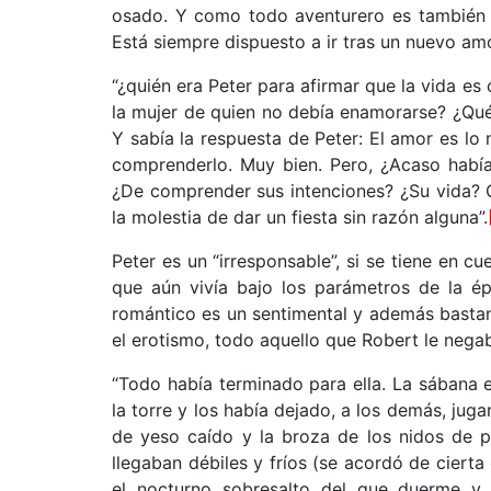
osado. Y como todo aventurero es también u
Está siempre dispuesto a ir tras un nuevo amor
“¿quién era Peter para afirmar que la vida e
la mujer de quien no debía enamorarse? ¿Qué 
Y sabía la respuesta de Peter: El amor es l
comprenderlo. Muy bien. Pero, ¿Acaso habí
¿De comprender sus intenciones? ¿Su vida? 
la molestia de dar un fiesta sin razón alguna”.
Peter es un “irresponsable”, si se tiene en c
que aún vivía bajo los parámetros de la é
romántico es un sentimental y además bastante
el erotismo, todo aquello que Robert le nega
“Todo había terminado para ella. La sábana e
la torre y los había dejado, a los demás, jugan
de yeso caído y la broza de los nidos de p
llegaban débiles y fríos (se acordó de cierta 
el nocturno sobresalto del que duerme y 