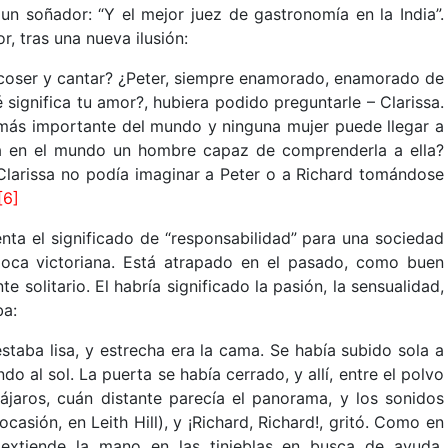
n soñador: “Y el mejor juez de gastronomía en la India”.
, tras una nueva ilusión:
s coser y cantar? ¿Peter, siempre enamorado, enamorado de
significa tu amor?, hubiera podido preguntarle – Clarissa.
o más importante del mundo y ninguna mujer puede llegar a
a en el mundo un hombre capaz de comprenderla a ella?
Clarissa no podía imaginar a Peter o a Richard tomándose
[6]
uenta el significado de “responsabilidad” para una sociedad
poca victoriana. Está atrapado en el pasado, como buen
 solitario. El habría significado la pasión, la sensualidad,
ba:
staba lisa, y estrecha era la cama. Se había subido sola a
do al sol. La puerta se había cerrado, y allí, entre el polvo
ájaros, cuán distante parecía el panorama, y los sonidos
ocasión, en Leith Hill), y ¡Richard, Richard!, gritó. Como en
extiende la mano en las tinieblas en busca de ayuda.