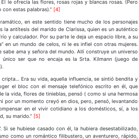
Él le ofrecía las flores, rosas rojas y blancas rosas. (Pero
o con estas palabras).”
[4]
ramático, en este sentido tiene mucho de los personajes
s la antítesis del marido de Clarissa, quien es un auténtico
río y calculador. Por su parte le deja un espacio libre, a su
” en un mundo de celos, ni le es infiel con otras mujeres.
 sabe ama y señora del mundo. Allí construye un universo
único ser que no encaja es la Srta. Kilmann (juego de
).
ripta... Era su vida, aquella influencia, se sintió bendita y
ger el bloc con el mensaje telefónico escrito en él, que
la vida, flores de tinieblas, pensó ( como si una hermosa
Y ni por un momento creyó en dios, pero, pensó, levantando
mpensar en el vivir cotidiano a los domésticos, sí, a los
rd, su marido.”
[5]
. Si se hubiese casado con él, la hubiera desestabilizado,
ismo como un romántico filibustero, un aventurero, rápido,