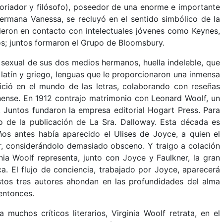
historiador y filósofo), poseedor de una enorme e importante
 hermana Vanessa, se recluyó en el sentido simbólico de la
sieron en contacto con intelectuales jóvenes como Keynes,
tros; juntos formaron el Grupo de Bloomsbury.
 sexual de sus dos medios hermanos, huella indeleble, que
ó latín y griego, lenguas que le proporcionaron una inmensa
inició en el mundo de las letras, colaborando con reseñas
inense. En 1912 contrajo matrimonio con Leonard Woolf, un
 Juntos fundaron la empresa editorial Hogart Press. Para
o de la publicación de La Sra. Dalloway. Esta década es
ños antes había aparecido el Ulises de Joyce, a quien el
r, considerándolo demasiado obsceno. Y traigo a colación
ia Woolf representa, junto con Joyce y Faulkner, la gran
ca. El flujo de conciencia, trabajado por Joyce, aparecerá
stos tres autores ahondan en las profundidades del alma
entonces.
muchos críticos literarios, Virginia Woolf retrata, en el