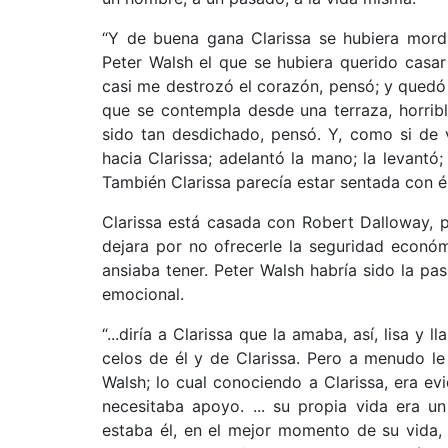
“Y de buena gana Clarissa se hubiera mord
Peter Walsh el que se hubiera querido casar
casi me destrozó el corazón, pensó; y qued
que se contempla desde una terraza, horrib
sido tan desdichado, pensó. Y, como si de v
hacia Clarissa; adelantó la mano; la levantó; 
También Clarissa parecía estar sentada con él e
Clarissa está casada con Robert Dalloway, p
dejara por no ofrecerle la seguridad econó
ansiaba tener. Peter Walsh habría sido la pa
emocional.
“...diría a Clarissa que la amaba, así, lisa 
celos de él y de Clarissa. Pero a menudo le
Walsh; lo cual conociendo a Clarissa, era e
necesitaba apoyo. ... su propia vida era u
estaba él, en el mejor momento de su vida,