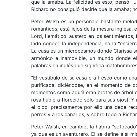
que la amaba. La felicidad es esto, pensó. … 
Richard no consiguió decirle que la amaba; n
Peter Walsh es un personaje bastante melod
románticos, está lejos de la mesura inglesa, e
Lord, flemático, austero en los sentimientos, f
lado conoce la independencia, no la “encierra
La casa es un microcosmos donde Clarissa se
armónico e inamovible, un mundo donde el 
palabras en inglés que significa matahombres
“El vestíbulo de su casa era fresco como una c
purificada, diciéndose, en el momento de co
momentos como aquél eran brotes de árbol de 
rosa hubiera florecido sólo para sus ojos): 
el bloc, precisamente por ello una debe reco
perros y a los canarios, y sobre todo a Richa
Peter Walsh, en cambio, la habría “sofocado”
ya que es un aventurero. El se define a sí m