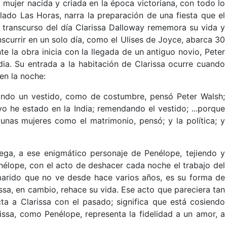
 mujer nacida y criada en la época victoriana, con todo lo
itulado Las Horas, narra la preparación de una fiesta que el
 transcurso del día Clarissa Dalloway rememora su vida y
anscurrir en un solo día, como el Ulises de Joyce, abarca 30
e la obra inicia con la llegada de un antiguo novio, Peter
dia. Su entrada a la habitación de Clarissa ocurre cuando
en la noche:
ando un vestido, como de costumbre, pensó Peter Walsh;
o he estado en la India; remendando el vestido; ...porque
nas mujeres como el matrimonio, pensó; y la política; y
ega, a ese enigmático personaje de Penélope, tejiendo y
enélope, con el acto de deshacer cada noche el trabajo del
marido que no ve desde hace varios años, es su forma de
issa, en cambio, rehace su vida. Ese acto que pareciera tan
cta a Clarissa con el pasado; significa que está cosiendo
issa, como Penélope, representa la fidelidad a un amor, a