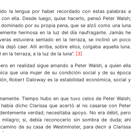
ido la lengua por haber recordado con estas palabras a
 con ella. Desde luego, quise hacerlo, pensó Peter Walsh;
ó dominado por su propia pena, que se alzó como una luna
lemente hermosa en la luz del día naufragante. Jamás he
eras estuviera sentado en la terraza, se inclinó un poco
la dejó caer. Allí arriba, sobre ellos, colgaba aquella luna.
n la terraza, a la luz de la luna”.
[3]
ero en realidad sigue amando a Peter Walsh, a quien ella
mica que una mujer de su condición social y de su época
sión, Robert Daloway es la estabilidad económica, social y
y llanamente. Tiempo hubo en que tuvo celos de Peter Walsh;
 había dicho Clarissa que acertó al no casarse con Peter
videntemente verdad; necesitaba apoyo. No era débil, pero
n milagro; si, debía reconocerlo sin sombra de duda; ahí
 camino de su casa de Westminster, para decir a Clarissa