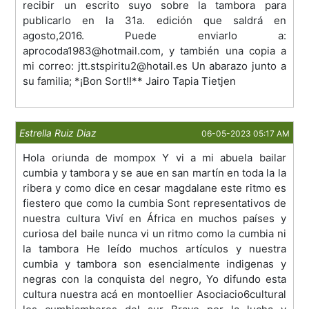
recibir un escrito suyo sobre la tambora para
publicarlo en la 31a. edición que saldrá en
agosto,2016. Puede enviarlo a:
aprocoda1983@hotmail.com, y también una copia a
mi correo: jtt.stspiritu2@hotail.es Un abarazo junto a
su familia; *¡Bon Sort!!** Jairo Tapia Tietjen
Estrella Ruiz Diaz
06-05-2023 05:17 AM
Hola oriunda de mompox Y vi a mi abuela bailar
cumbia y tambora y se aue en san martín en toda la la
ribera y como dice en cesar magdalane este ritmo es
fiestero que como la cumbia Sont representativos de
nuestra cultura Viví en África en muchos países y
curiosa del baile nunca vi un ritmo como la cumbia ni
la tambora He leído muchos artículos y nuestra
cumbia y tambora son esencialmente indigenas y
negras con la conquista del negro, Yo difundo esta
cultura nuestra acá en montoellier Asociacio6cultural