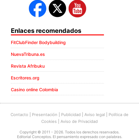
Enlaces recomendados
FitClubFinder Bodybuilding
NuevaTribuna.es
Revista Afribuku
Escritores.org
Casino online Colombia
Contacto
|
Presentación
|
Publicidad
|
Aviso legal
|
Política de
Cookies
|
Aviso de Privacidad
Copyright © 2011 - 2026. Todos los derechos reservados.
Editorial Conceptos. El pensamiento expresado con palabras.