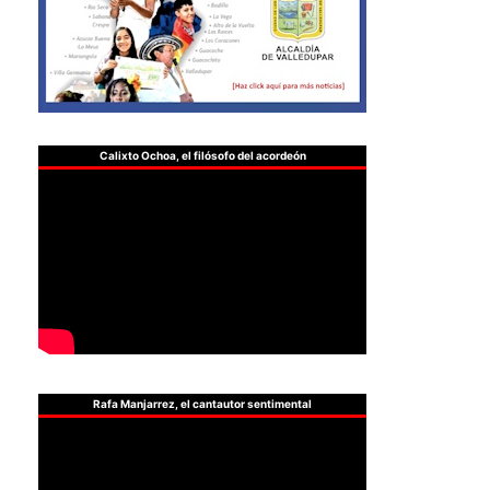
Calixto Ochoa, el filósofo del acordeón
Rafa Manjarrez, el cantautor sentimental