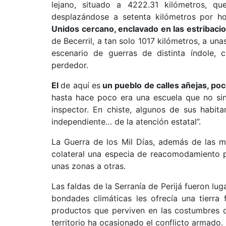
lejano, situado a 4222.31 kilómetros, qu
desplazándose a setenta kilómetros por h
Unidos cercano, enclavado en las estribacion
de Becerril, a tan solo 1017 kilómetros, a un
escenario de guerras de distinta índole, 
perdedor.
El
de aquí es
un pueblo de calles añejas, po
hasta hace poco era una escuela que no sin 
inspector. En chiste, algunos de sus habit
independiente… de la atención estatal”.
La Guerra de los Mil Días, además de las m
colateral una especia de reacomodamiento p
unas zonas a otras.
Las faldas de la Serranía de Perijá fueron lu
bondades climáticas les ofrecía una tierra 
productos que perviven en las costumbres d
territorio ha ocasionado el conflicto armado.