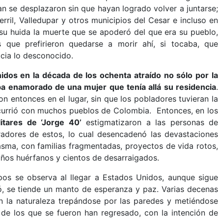
n se desplazaron sin que hayan logrado volver a juntarse;
ril, Valledupar y otros municipios del Cesar e incluso en
su huida la muerte que se apoderó del que era su pueblo,
que prefirieron quedarse a morir ahí, si tocaba, que
cia lo desconocido.
nidos en la década de los ochenta atraído no sólo por la
ba enamorado de una mujer que tenía allá su residencia
.
ron entonces en el lugar, sin que los pobladores tuvieran la
currió con muchos pueblos de Colombia. Entonces, en los
litares de ‘Jorge 40’
estigmatizaron a las personas de
adores de estos, lo cual desencadenó las devastaciones
asma, con familias fragmentadas, proyectos de vida rotos,
niños huérfanos y cientos de desarraigados.
os se observa al llegar a Estados Unidos, aunque sigue
ió, se tiende un manto de esperanza y paz. Varias decenas
n la naturaleza trepándose por las paredes y metiéndose
 de los que se fueron han regresado, con la intención de