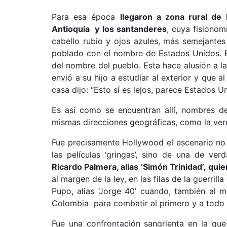
Para esa época
llegaron a zona rural de B
Antioquia y los santanderes
, cuya fisionomí
cabello rubio y ojos azules, más semejante
poblado con el nombre de Estados Unidos. Ex
del nombre del pueblo. Esta hace alusión a l
envió a su hijo a estudiar al exterior y que a
casa dijo: “Esto sí es lejos, parece Estados Un
Es así como se encuentran allí, nombres de
mismas direcciones geográficas, como la ver
Fue precisamente Hollywood el escenario no
las películas ‘gringas’, sino de una de ve
Ricardo Palmera, alias ‘Simón Trinidad’,
quie
al margen de la ley, en las filas de la guerri
Pupo, alias ‘Jorge 40’ cuando, también al 
Colombia para combatir al primero y a todo 
Fue una confrontación sangrienta en la que