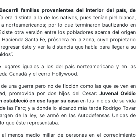
ecerril familias provenientes del interior del país, de
a era distinta a la de los nativos, pues tenían piel blanca,
s a norteamericanos; por lo que terminaron bautizando en
iste otra versión entre los pobladores acerca del origen
a Hacienda Santa Fe, próspera en la zona, cuyo propietario
l regresar éste y ver la distancia que había para llegar a su
idos”.
 lugares iguales a los del país norteamericano y en las
eda Canadá y el cerro Hollywood.
 de una guerra pero no de ficción como las que se ven en
rdad, promovida por dos hijos del Cesar:
Juvenal Ovidio
n estableció en ese lugar su casa
en los inicios de su vida
lla de las Farc; y a donde lo alcanzó más tarde Rodrigo Tovar
margen de la ley, se armó en las Autodefensas Unidas de
lo que éste representaba.
 al menos medio millar de personas en el corregimiento